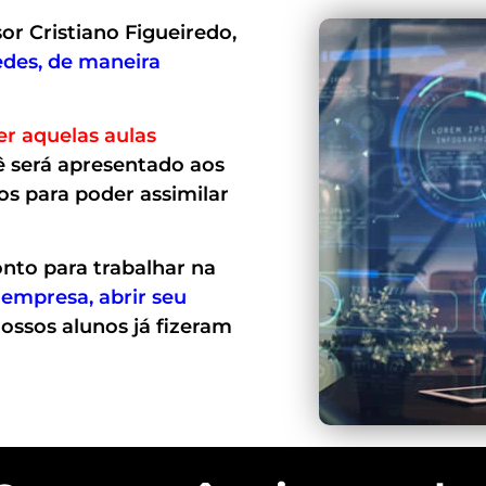
or Cristiano Figueiredo,
edes, de maneira
er aquelas aulas
ê será apresentado aos
os para poder assimilar
ronto para trabalhar na
 empresa, abrir seu
ossos alunos já fizeram