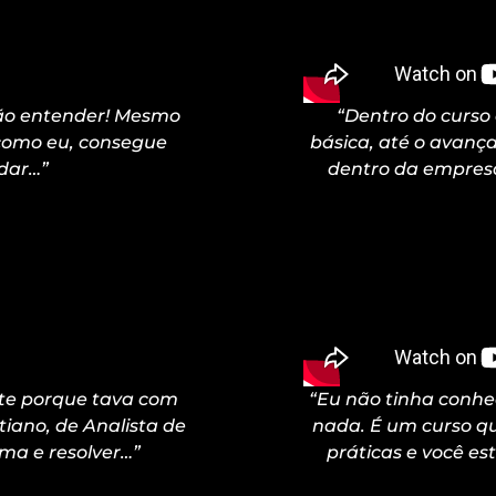
não entender! Mesmo
“Dentro do curso
 como eu, consegue
básica, até o avança
udar…”
dentro da empresa
nte porque tava com
“Eu não tinha conh
tiano, de Analista de
nada. É um curso qu
ema e resolver…”
práticas e você es