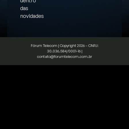
dentro
das
novidades
Fórum Telecom | Copyright 2026 – CNPJ:
30.036.584/0001-16 |
contato@forumtelecom.com.br