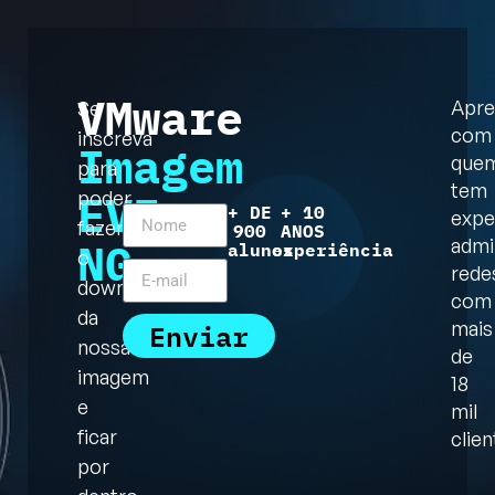
VMware
Apre
Se
com
inscreva
Imagem
que
para
tem
EVE-
poder
+ DE
+ 10
expe
fazer
900
ANOS
NG
admi
alunos
experiência
o
rede
download
com
da
Enviar
mais
nossa
de
imagem
18
e
mil
ficar
clien
por