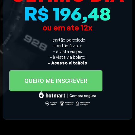
R$ 196,48
ou em ate 12x
– cartão parcelado
– cartão à vista
– à vista via pix
– à vista via boleto
– Acesso vitalício
QUERO ME INSCREVER