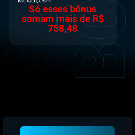
MK-Auth, OSPF.
Só esses bônus
somam mais de R$
758,48